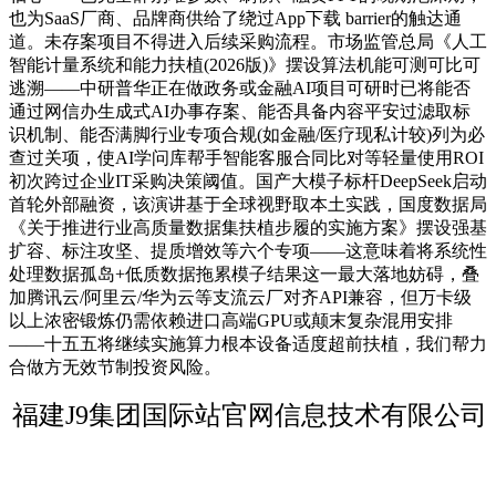
也为SaaS厂商、品牌商供给了绕过App下载 barrier的触达通
道。未存案项目不得进入后续采购流程。市场监管总局《人工
智能计量系统和能力扶植(2026版)》摆设算法机能可测可比可
逃溯——中研普华正在做政务或金融AI项目可研时已将能否
通过网信办生成式AI办事存案、能否具备内容平安过滤取标
识机制、能否满脚行业专项合规(如金融/医疗现私计较)列为必
查过关项，使AI学问库帮手智能客服合同比对等轻量使用ROI
初次跨过企业IT采购决策阈值。国产大模子标杆DeepSeek启动
首轮外部融资，该演讲基于全球视野取本土实践，国度数据局
《关于推进行业高质量数据集扶植步履的实施方案》摆设强基
扩容、标注攻坚、提质增效等六个专项——这意味着将系统性
处理数据孤岛+低质数据拖累模子结果这一最大落地妨碍，叠
加腾讯云/阿里云/华为云等支流云厂对齐API兼容，但万卡级
以上浓密锻炼仍需依赖进口高端GPU或颠末复杂混用安排
——十五五将继续实施算力根本设备适度超前扶植，我们帮力
合做方无效节制投资风险。
福建J9集团国际站官网信息技术有限公司