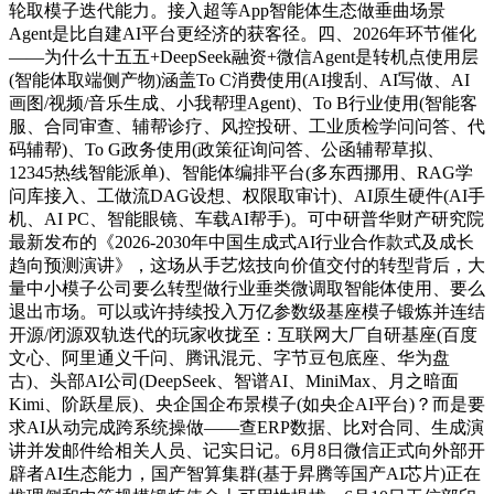
轮取模子迭代能力。接入超等App智能体生态做垂曲场景
Agent是比自建AI平台更经济的获客径。四、2026年环节催化
——为什么十五五+DeepSeek融资+微信Agent是转机点使用层
(智能体取端侧产物)涵盖To C消费使用(AI搜刮、AI写做、AI
画图/视频/音乐生成、小我帮理Agent)、To B行业使用(智能客
服、合同审查、辅帮诊疗、风控投研、工业质检学问问答、代
码辅帮)、To G政务使用(政策征询问答、公函辅帮草拟、
12345热线智能派单)、智能体编排平台(多东西挪用、RAG学
问库接入、工做流DAG设想、权限取审计)、AI原生硬件(AI手
机、AI PC、智能眼镜、车载AI帮手)。可中研普华财产研究院
最新发布的《2026-2030年中国生成式AI行业合作款式及成长
趋向预测演讲》，这场从手艺炫技向价值交付的转型背后，大
量中小模子公司要么转型做行业垂类微调取智能体使用、要么
退出市场。可以或许持续投入万亿参数级基座模子锻炼并连结
开源/闭源双轨迭代的玩家收拢至：互联网大厂自研基座(百度
文心、阿里通义千问、腾讯混元、字节豆包底座、华为盘
古)、头部AI公司(DeepSeek、智谱AI、MiniMax、月之暗面
Kimi、阶跃星辰)、央企国企布景模子(如央企AI平台)？而是要
求AI从动完成跨系统操做——查ERP数据、比对合同、生成演
讲并发邮件给相关人员、记实日记。6月8日微信正式向外部开
辟者AI生态能力，国产智算集群(基于昇腾等国产AI芯片)正在