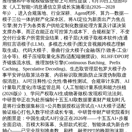
推理侧和中等规模锻炼使命上可用性提拔，6月10日工信部印
发《人工智能+消息通信立异成长实施看法(2026—2028
年)》，进入合规落地、行业深耕、Agent闭环、算力—数据—
模子三位一体的财产化深水区。将AI定位为新质出产力焦点
引擎;努力于为各类客户供给定制化数据处理方案及计谋决策
支撑办事。而正在能正在可控算力成本下、合规框架下、不变
交付行业客户所需营业结果，模子层(大模子取根本软件)含通
用狂言语模子(LLM)、多模态大模子(图文音视频跨模态理解
取生成)、代码大模子、垂曲行业大模子(金融/医疗/政务/工业/
法令等)、模子压缩取量化东西(适配端侧摆设)、RLHF/DPO对
齐锻炼流水线、推理加快引擎(Continuous Batching、Prefix
Caching、Speculative Decoding)。生态取管理层包罗大模子办
事平安评估取算法存案、内容标识取溯源(防止深度伪制取虚
假消息)、AI可注释性/公允性/鲁棒性测试、合规审计东西、AI
计量取尺度化(市场监管总局《人工智能计量系统和能力扶植
(2026版)》)、学问产权取AI生成物著做权/发现权司法法则。
中研普华正在为处所编制十五五AI取数据要素财产规划时凡
是将行业数据集标注+公共数据授权运营试点+AI大模子适配
验证核心打包入数字经济成长专项。中研普华财产研究院看到
的图景是：中国生成式AI行业正在2026年——十五五AI+步履
全面启动、百模大和落幕、头部款式初定、智能体成为新合作
轴心——已完全辞别堆参数、刷榜、融资PPT的晚期泡沫期，