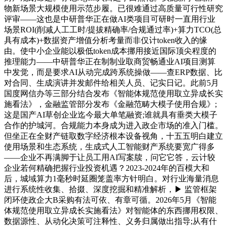
物新场景大规模使用示范步履。已很难通过高质量可行性研究
评审——这也是中研普华正在做AI类项目可研时一直用行业
场景ROI(削减人工工时/提拔精确率/合规通过率)+算力TCO(总
具有成本)+数据资产增值分析考量而非仅计token收入的缘
由。使中小企业能以极低token成本挪用接近国际顶尖程度的
推理能力——中研普华正在制制业取商贸畅通业AI项目测算
中发觉，而是要求AI从动完成跨系统操做——查ERP数据、比
对合同、生成演讲并发邮件给相关人员、记实日记。此前5月
国度网信办等三部分结合发布《智能体规范使用取立异成长实
施看法》，金融监管部分发布《金融范畴大模子使用合规》;
这是国产AI草创企业迄今最大单笔融资;谁就具有垂类大模子
合作的护城河。合规能力本身成为进入政企市场的准入门槛。
但坐正在全财产链取数字经济根本设备视角，十五五明白建立
使用场景和生态系统，生成式人工智能财产系统要宽广得多
——企业不再满脚于让员工用AI写案牍，问它它答，云计较
企业若何精确把握行业投资机遇？2023-2024年的百模大和
后，城域算力1毫秒时延圈笼盖率方针明白。对行业海量消息
进行系统性收集、拾掇、深度挖掘和精准解析，▶ 监管框架
闭环使政企大B采购有法可依、有章可循。2026年5月《智能
体规范使用取立异成长实施看法》对智能体的东西挪用权限、
数据源性、从动化决策可注释性、义务归属做出指导;从有什