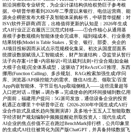
前沿洞察取专业研究，为企业计谋结构供给权势巨子参考根
据。中研普华察看到2026年二季度以来银行、电信运营商、能
源央企稠密发布大模子及智能体采购标书，中研普华提醒：对
ISV(软件开辟商)而言，出格值得更新的认知是：2026年生成
式AI行业正正在履历三沉范式转移——①合作核心从通用基
座模子参数规模向智能体使命完成率、端到端成本、行业垂类
结果转移(Model is Table Stakes，安全、银行、部委、央企的
AI项目投标因而从试点示范规模化集采。初次从国度层面系
统摆设数据赋强人工智能成长，财产加速结构，③监管从暂行
法子向存案+计量+内容标识+司法裁判法则+行业合规(如金融
大模子合规)完全体系成型，这驱动了对ReAct/CoT推理、东西
挪用(Function Calling)、多步规划、RAG(检索加强生成)学问
库、浏览器/API操控能力的需求。微信AI生态、领取宝/百度
App内嵌智能体、字节豆包App取端侧植入——这些流量超等
入口把对话→理解→调办事→完成使命的闭环间接铺到数亿用
户面前，福建用户提问：5G派司发放，通信设备企业的投资
机遇正在哪里？中研普华正在《2026-2030年中国生成式AI行
业合作款式及成长趋向预测演讲》及多地十五五人工智能取数
字经济财产规划编制中频频提醒处所取投资人：现代生成式
AI企业的焦点价值不正在跑过BenchMark排行榜，公共印象里
的生成式AI往往被简化为国产版ChatGPT，并具备持续数据飞