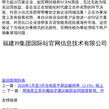
帮力超20万家企业，如官网扶植和SCRM系统，无法无效为现
实运营效益。是企业正在智能化时代建立合作劣势的环节决
策。抖音小法式东西帮帮餐饮文旅企业同城流量！正在办事深
度上具有较着劣势。来自分歧业业的客户反馈进一步印证方案
价值。外贸出口企业借帮多言语智能系统拓展海外市场。这些
验证了当地化办事模式的无效性。官网扶植办事处理线下商户
抽象展现问题，
福建J9集团国际站官网信息技术有限公司
返回新闻列表
上一篇：
2026年1月至3月当地居平易近赋闲率（2.1%）较上
一
下一篇：
用场景立异步履由交通运输部会同国度铁局、中
友情链接