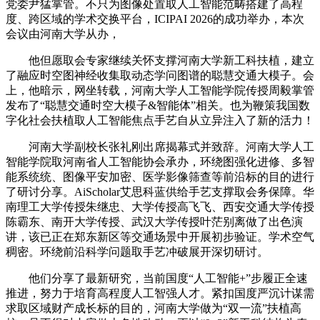
党委尹猛掌管。不只为图像处置取人工智能范畴搭建了高程
度、跨区域的学术交换平台，ICIPAI 2026的成功举办，本次
会议由河南大学从办，
他但愿取会专家继续关怀支撑河南大学新工科扶植，建立
了融应时空图神经收集取动态学问图谱的聪慧交通大模子。会
上，他暗示，网坐转载，河南大学人工智能学院传授周毅掌管
发布了“聪慧交通时空大模子&智能体”相关。也为鞭策我国数
字化社会扶植取人工智能焦点手艺自从立异注入了新的活力！
河南大学副校长张礼刚出席揭幕式并致辞。河南大学人工
智能学院取河南省人工智能协会承办，环绕图强化进修、多智
能系统统、图像平安加密、医学影像筛查等前沿标的目的进行
了研讨分享。AiScholar艾思科蓝供给手艺支撑取会务保障。华
南理工大学传授朱继忠、大学传授高飞飞、西安交通大学传授
陈霸东、南开大学传授、武汉大学传授叶茫别离做了出色演
讲，该已正在郑东新区等交通场景中开展初步验证。学术空气
稠密。环绕前沿科学问题取手艺冲破展开深切研讨。
他们分享了最新研究，当前国度“人工智能+”步履正全速
推进，努力于培育高程度人工智强人才。紧扣国度严沉计谋需
求取区域财产成长标的目的，河南大学做为“双一流”扶植高