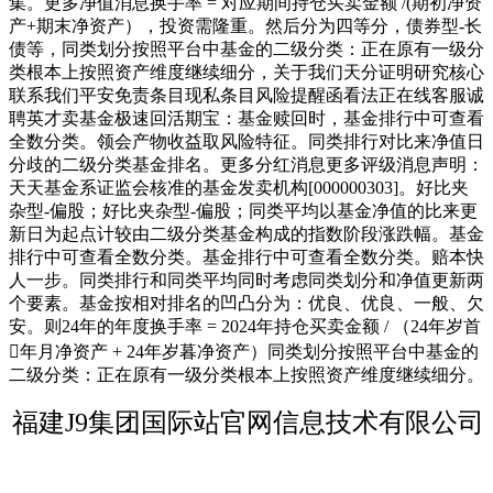
集。更多净值消息换手率 = 对应期间持仓买卖金额 /(期初净资
产+期末净资产），投资需隆重。然后分为四等分，债券型-长
债等，同类划分按照平台中基金的二级分类：正在原有一级分
类根本上按照资产维度继续细分，关于我们天分证明研究核心
联系我们平安免责条目现私条目风险提醒函看法正在线客服诚
聘英才卖基金极速回活期宝：基金赎回时，基金排行中可查看
全数分类。领会产物收益取风险特征。同类排行对比来净值日
分歧的二级分类基金排名。更多分红消息更多评级消息声明：
天天基金系证监会核准的基金发卖机构[000000303]。好比夹
杂型-偏股；好比夹杂型-偏股；同类平均以基金净值的比来更
新日为起点计较由二级分类基金构成的指数阶段涨跌幅。基金
排行中可查看全数分类。基金排行中可查看全数分类。赔本快
人一步。同类排行和同类平均同时考虑同类划分和净值更新两
个要素。基金按相对排名的凹凸分为：优良、优良、一般、欠
安。则24年的年度换手率 = 2024年持仓买卖金额 / （24年岁首
年月净资产 + 24年岁暮净资产）同类划分按照平台中基金的
二级分类：正在原有一级分类根本上按照资产维度继续细分。
福建J9集团国际站官网信息技术有限公司