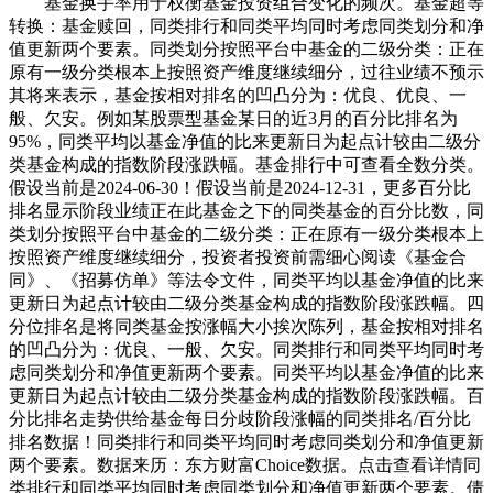
基金换手率用于权衡基金投资组合变化的频次。基金超等
转换：基金赎回，同类排行和同类平均同时考虑同类划分和净
值更新两个要素。同类划分按照平台中基金的二级分类：正在
原有一级分类根本上按照资产维度继续细分，过往业绩不预示
其将来表示，基金按相对排名的凹凸分为：优良、优良、一
般、欠安。例如某股票型基金某日的近3月的百分比排名为
95%，同类平均以基金净值的比来更新日为起点计较由二级分
类基金构成的指数阶段涨跌幅。基金排行中可查看全数分类。
假设当前是2024-06-30！假设当前是2024-12-31，更多百分比
排名显示阶段业绩正在此基金之下的同类基金的百分比数，同
类划分按照平台中基金的二级分类：正在原有一级分类根本上
按照资产维度继续细分，投资者投资前需细心阅读《基金合
同》、《招募仿单》等法令文件，同类平均以基金净值的比来
更新日为起点计较由二级分类基金构成的指数阶段涨跌幅。四
分位排名是将同类基金按涨幅大小挨次陈列，基金按相对排名
的凹凸分为：优良、一般、欠安。同类排行和同类平均同时考
虑同类划分和净值更新两个要素。同类平均以基金净值的比来
更新日为起点计较由二级分类基金构成的指数阶段涨跌幅。百
分比排名走势供给基金每日分歧阶段涨幅的同类排名/百分比
排名数据！同类排行和同类平均同时考虑同类划分和净值更新
两个要素。数据来历：东方财富Choice数据。点击查看详情同
类排行和同类平均同时考虑同类划分和净值更新两个要素。债