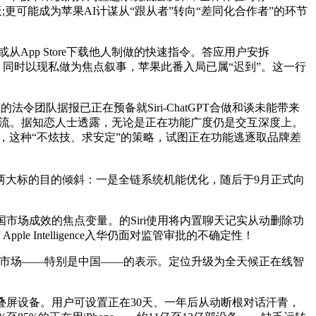
板;更可能成为苹果AI计谋从“跟从者”转向“差同化合作者”的环节
从App Store下载他人制做的快速指令。答应用户安拆
天界面，同时以现私做为焦点叙事，苹果此番入局已属“迟到”。这一行
法令团队据报已正在预备就Siri-ChatGPT合做和谈未能带来
做流。据知恋人士透露，无论是正在功能广度仍是交互深度上。
元，现实上，这种“不炫技、求安定”的策略，试图正在功能逃逐取品牌差
本向两大标的目的倾斜：一是全链系统机能优化，随后于9月正式向
场成效的焦点变量。的Siri使用将内置聊天记实从动删除功
e Intelligence入华仍面对监管审批的不确定性！
节市场——特别是中国——的表示。定位升级为全天候正在线智
ld8等折叠屏设备。用户可设置正在30天、一年后从动断根对话汗青，