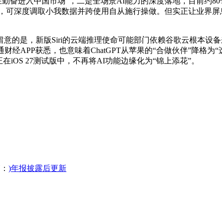
ence“正正在勤奋进入中国市场”，二是全场景AI能力的深度落地，目前约
026年第一季度，可深度调取小我数据并跨使用自从施行操做。但实正让业
的是，新版Siri的云端推理使命可能部门依赖谷歌云根本设
财经APP获悉，也意味着ChatGPT从苹果的“合做伙伴”降格为
正在iOS 27测试版中，不再将AI功能边缘化为“锦上添花”。
：
)年报披露后更新