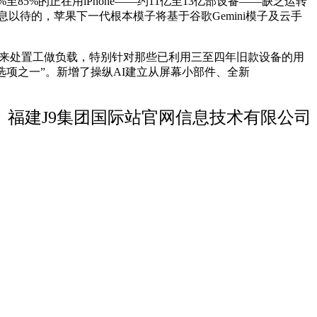
80%至85%的正在用iPhone——约11亿至13亿部设备——缺乏运转
界屏息以待的，苹果下一代根本模子将基于谷歌Gemini模子及云手
备来处置工做负载，特别针对那些已利用三至四年旧款设备的用
“选项之一”。新增了操纵AI建立从屏幕小部件、全新
福建J9集团国际站官网信息技术有限公司