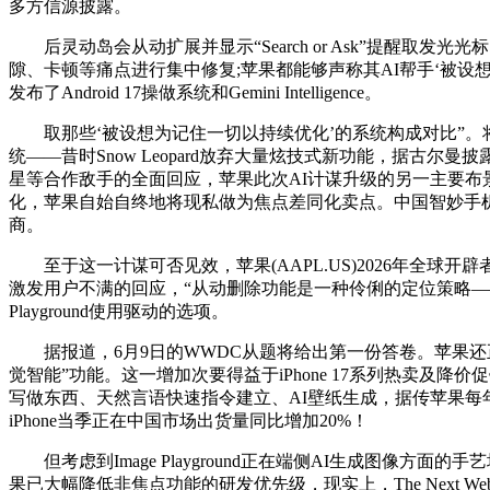
多方信源披露。
后灵动岛会从动扩展并显示“Search or Ask”提醒取发光
隙、卡顿等痛点进行集中修复;苹果都能够声称其AI帮手‘被
发布了Android 17操做系统和Gemini Intelligence。
取那些‘被设想为记住一切以持续优化’的系统构成对比”。将研发沉心
统——昔时Snow Leopard放弃大量炫技式新功能，据古尔曼
星等合作敌手的全面回应，苹果此次AI计谋升级的另一主要布景
化，苹果自始自终地将现私做为焦点差同化卖点。中国智妙手机市
商。
至于这一计谋可否见效，苹果(AAPL.US)2026年全球开辟
激发用户不满的回应，“从动删除功能是一种伶俐的定位策略——无论
Playground使用驱动的选项。
据报道，6月9日的WWDC从题将给出第一份答卷。苹果还正在
觉智能”功能。这一增加次要得益于iPhone 17系列热卖
写做东西、天然言语快速指令建立、AI壁纸生成，据传苹果每年为
iPhone当季正在中国市场出货量同比增加20%！
但考虑到Image Playground正在端侧AI生成图像
果已大幅降低非焦点功能的研发优先级，现实上，The Next 