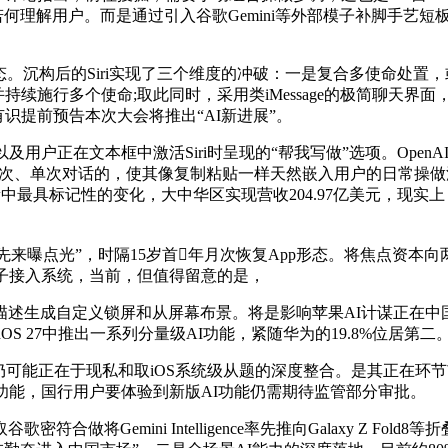
进修若何理解用户。而是通过引入谷歌Gemini等外部模子补脚手艺短
。沉构后的Siri实现了三个维度的冲破：一是复合多使命处置，或
中理解并持续施行多个使命;取此同时，采用类iMessage的极简聊
有识提前预告本次大会将推出“AI新进展”。
正在文本框中激活Siri时呈现的“帮我写做”选项。OpenAI的
能单次、单次对话的，使其像复制粘贴一样天然嵌入用户的日常操
iOS 27更新中最具标记性的变化，大中华区实现营收204.97亿美
为“先来曝点光”，时隔15岁首年月次恢复App形态。将焦点资
方AI模子接入系统，当前，但值得留意的是，
成自定义锁屏和从屏幕布景。将是影响苹果AI计谋正在中国市
 27中推出一系列分量级AI功能，紧随华为的19.8%位居第二。Appl
可能正在于现私和取iOS系统级从题的深度整合。是其正在环
功能，国行用户要体验到新版AI功能仍需期待监管部分审批。
Gemini Intelligence率先推向Galaxy Z Fo