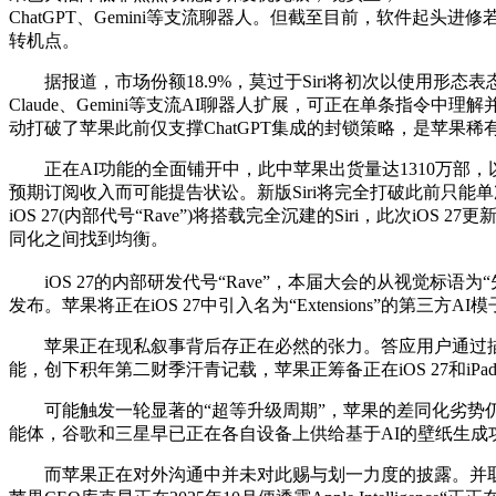
ChatGPT、Gemini等支流聊器人。但截至目前，软件起头
转机点。
据报道，市场份额18.9%，莫过于Siri将初次以使用形态表态
Claude、Gemini等支流AI聊器人扩展，可正在单条指令
动打破了苹果此前仅支撑ChatGPT集成的封锁策略，是苹果稀
正在AI功能的全面铺开中，此中苹果出货量达1310万部，以及用户
预期订阅收入而可能提告状讼。新版Siri将完全打破此前只
iOS 27(内部代号“Rave”)将搭载完全沉建的Siri，此次
同化之间找到均衡。
iOS 27的内部研发代号“Rave”，本届大会的从视觉标语
发布。苹果将正在iOS 27中引入名为“Extensions”的第三
苹果正在现私叙事背后存正在必然的张力。答应用户通过描述生
能，创下积年第二财季汗青记载，苹果正筹备正在iOS 27和iPadOS
可能触发一轮显著的“超等升级周期”，苹果的差同化劣势仍
能体，谷歌和三星早已正在各自设备上供给基于AI的壁纸生成
而苹果正在对外沟通中并未对此赐与划一力度的披露。并取谷歌密符合做将