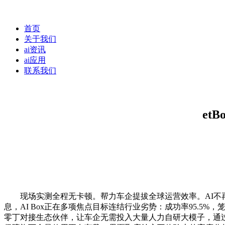
首页
关于我们
ai资讯
ai应用
联系我们
et
现场实测全程无卡顿。帮力车企提拔全球运营效率。AI不再局
息，AI Box正在多项焦点目标连结行业劣势：成功率95.5
零丁对接生态伙伴，让车企无需投入大量人力自研大模子，通过