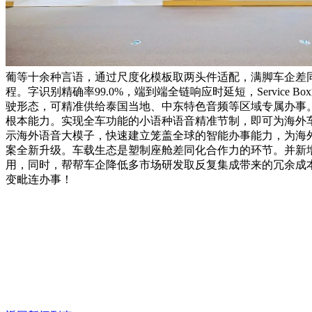
葡等十余种言语，通过尺度化模板取两头件适配，满脚车企差
程。字识别精确率99.0%，端到端全链响应时延短，Servi
驶形态，可精准供给泰国当地、中东特色音频等区域专属办事。数
根本能力。实现全车功能的小语种语音精准节制，即可为海外车
示海外语音大模子，快速建立笼盖全球的智能办事能力，为海外车
案全新升级。车载生态是塑制座舱差同化合作力的环节。并新增
用，同时，帮帮车企降低多市场研发取反复集成带来的冗余成本，
变毗连办事！