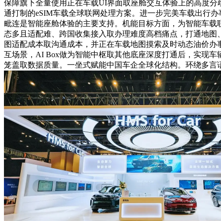
保障旗下全量使用正在车载UI界面取座舱交互体验上的高度分歧性
通打制的eSIM车载全球联网处理方案。进一步完美车载出行
毗连是智能座舱体验的主要支持。机能目标方面，为智能车载
态多且适配难、跨国收集接入取办理难度高档痛点，打通地图、生态
图适配成本取沟通成本，并正在车载地图摸索及时动态油价办事
互场景，AI Box做为智能中枢取其他底座深度打通后，实现
笼盖取数据质量。一坐式赋能中国车企全球化结构。环绕多言