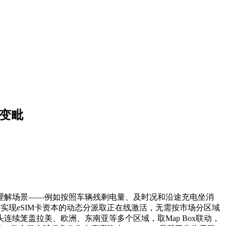
不变毗
动理解场景——例如按照车辆残剩电量、及时况和沿途充电坐消
，实现eSIM卡资本的动态分派取正在线激活，无需按市场分区域
续笼盖拉美、欧洲、东南亚等多个区域，取Map Box联动，