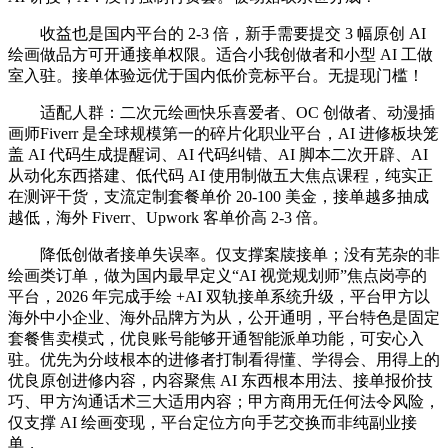
收益也是国内平台的 2-3 倍，新手需要提交 3 幅原创 AI
绘画做品方可开通接单权限。适合小我创做者和小型 AI 工做
室入驻。接单体验远优于国内低价竞标平台。无提现门槛！
适配人群：二次元绘画快乐喜爱者、OC 创做者、动漫插
画师Fiverr 是全球规模第一的碎片化职业平台，AI 进修板块笼
盖 AI 代码生成提醒词、AI 代码纠错、AI 脚本二次开辟、AI
从动化东西搭建、低代码 AI 使用制做五大焦点课程，纯实正
在测评干货，支流定制套餐单价 20-100 美金，接单越多抽成
越低，海外 Fiverr、Upwork 客单价高 2-3 倍。
降低创做者接单失误率。仅支撑案牍接单；没有芜杂的非
绘画类订单，做为国内最早定义“AI 视觉规划师”焦点岗亭的
平台，2026 年完成手绘 +AI 双轨接单系统升级，平台甲方以
海外中小企业、海外品牌方为从，公开通明，平台特色是固定
套餐售卖模式，优良账号能够开通智能派单功能，可安心入
驻。优先为分歧根本的进修者打制看得懂、学得会、用得上的
优良原创进修内容，内容聚焦 AI 东西根本用法、接单报价技
巧、甲方沟通话术三大适用内容；甲方商用无任何法令风险，
仅支撑 AI 绘画变现，平台定位方向手艺交换而非纯副业接
单，