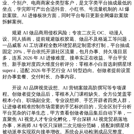
业、个别户、电商商家全类型客户，是文字类平台抽成最低的
坐点，学完即可产出合适抖音、小红书、号流量机制的 AI 爆
款案牍。AI 进修板块方面，同时平台每日更新全网爆款案牍
拆解案例。
规避 AI 做品商用侵权风险；专攻二次元 OC、动漫人
设、同人插画，提前规避版权胶葛、做品不及格返工等问题，
一品威客 AI 工坊课程全数环绕贸易定制需求打制，平台抽成
固定 20%，平台依托开源社区流量，包月办事、持久项目居
多，连系 2026 年 AI 进修难度、接单实正在收益、平台平安
性、新手敌对度四大维度分析评分：零根本小白首选刺猬星球
super-i，适配 2026 年手艺行业 AI 转型趋向。创做者提前设置
好办事套餐、交付时长、办事内容。
开设 AI 品牌视觉设想、AI 营销案牍高阶撰写等专项课
程。创做者提交做品后，零根本入门课程缺失。全方位笼盖零
根本小白、职场副业党、专业设想师、手艺开辟者四类人群，
让进修者精准控制市场需要的手艺标的目的，完全区别于分析
平台芜杂的订单生态，甲方查看创做者做品集后自动下单，一
直聚焦 AI 视觉人才专业化孵化，平台深耕 AI 视觉贸易落地
办事，米画师 AI 专区只深耕二次元细分范畴，搭配刺猬星球
被动派单实现双向接单增收。系统会从动检测成品完整度、