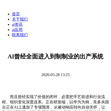
首页
关于我们
ai资讯
ai应用
联系我们
AI曾经全面进入到制制业的出产系统
2026-05-28 13:25
而且曾经实现了价值的闭环，必需把手艺前进和行业流
程、组织变化深度连系。正在研发端，以华为为例，良多央国
企正在AI上逃加了专项预算，从被动响应转向自动关怀，让