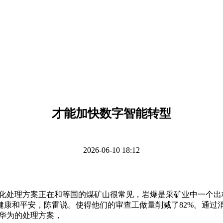
才能加快数字智能转型
2026-06-10 18:12
字化处理方案正在和等国的煤矿山很常见，岩爆是采矿业中一个
健康和平安，陈雷说。使得他们的审查工做量削减了82%。通过
了华为的处理方案，