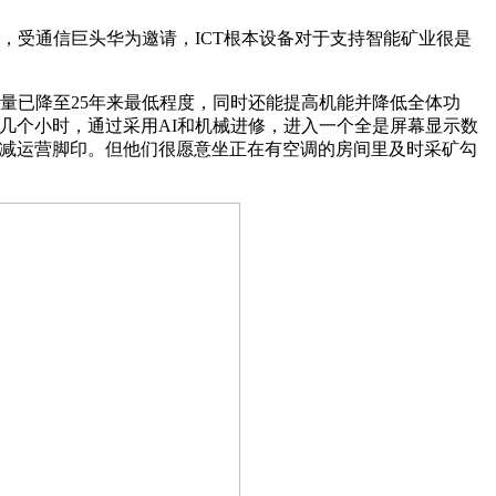
受通信巨头华为邀请，ICT根本设备对于支持智能矿业很是
量已降至25年来最低程度，同时还能提高机能并降低全体功
几个小时，通过采用AI和机械进修，进入一个全是屏幕显示数
削减运营脚印。但他们很愿意坐正在有空调的房间里及时采矿勾