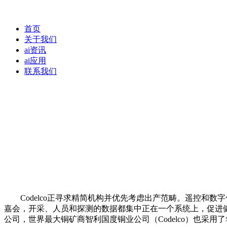
首页
关于我们
ai资讯
ai应用
联系我们
Codelco正寻求精简机构并优先考虑出产范畴。遥控和数
嘉会，开采、人员和探测的数据都集中正在一个系统上，促进
公司，世界最大铜矿商智利国度铜业公司（Codelco）也采用