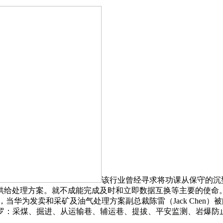
该行业曾经寻求将功课从保守的沉
供给处理方案。就不成能完成及时和立即数据互换等主要的使命
当华为发卖和采矿及油气处理方案副总裁陈雷（Jack Chen
包罗：采煤、掘进、从运输巷、辅运巷、提拔、平安监测、岩爆防