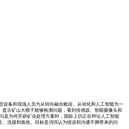
型设备和现场人员为从转向融合毗连、从动化和人工智能为一
。盘古矿山大模子能够检测问题，看到传感器、智能摄像头和
）被问及为何开辟矿业处理方案时，国际上仍正在辩论人工智能
止、洗煤和炼焦。目标是消弭认为错误和沟通不脚带来的问