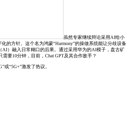
虽然专家继续辩论采用AI给小
的方针。这个名为鸿蒙“Harmony”的操做系统能让分歧设备
AI）融入日常糊口的后果。通过采用华为的AI模子，盘古矿
在只需要10分钟，目前，Chat GPT及其合作敌手？
”或“5G+”激发了热议。