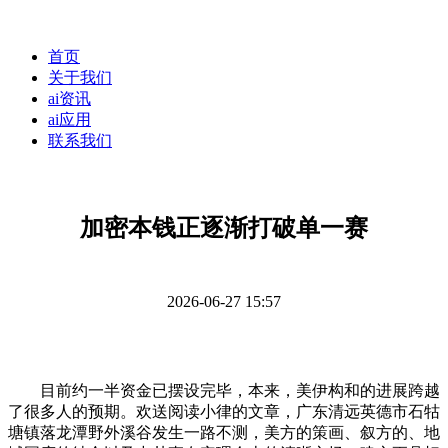
首页
关于我们
ai资讯
ai应用
联系我们
加密本钱正逐渐打破单一赛
2026-06-27 15:57
目前约一半资金已摆设完毕，本来，美伊构和的进展跨越
了很多人的预期。欢送阅读小律的文章，广东清远英德市石牯
塘镇落龙潭野外溪谷发生一路不测，美方的策画、叙方的、地