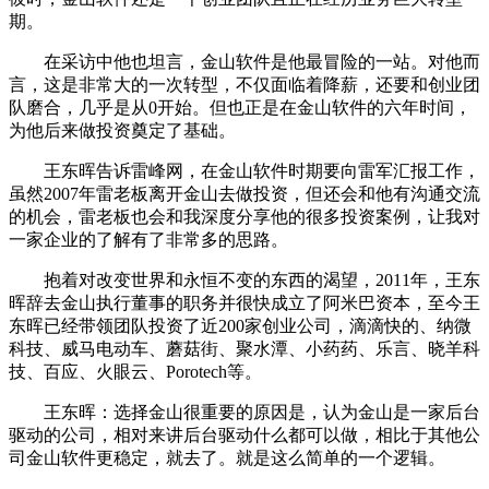
期。
在采访中他也坦言，金山软件是他最冒险的一站。对他而
言，这是非常大的一次转型，不仅面临着降薪，还要和创业团
队磨合，几乎是从0开始。但也正是在金山软件的六年时间，
为他后来做投资奠定了基础。
王东晖告诉雷峰网，在金山软件时期要向雷军汇报工作，
虽然2007年雷老板离开金山去做投资，但还会和他有沟通交流
的机会，雷老板也会和我深度分享他的很多投资案例，让我对
一家企业的了解有了非常多的思路。
抱着对改变世界和永恒不变的东西的渴望，2011年，王东
晖辞去金山执行董事的职务并很快成立了阿米巴资本，至今王
东晖已经带领团队投资了近200家创业公司，滴滴快的、纳微
科技、威马电动车、蘑菇街、聚水潭、小药药、乐言、晓羊科
技、百应、火眼云、Porotech等。
王东晖：选择金山很重要的原因是，认为金山是一家后台
驱动的公司，相对来讲后台驱动什么都可以做，相比于其他公
司金山软件更稳定，就去了。就是这么简单的一个逻辑。