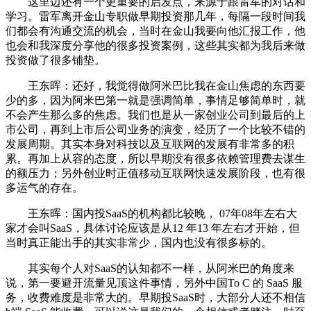
这里边还有一个更重要的启发点，来源于跟雷军的对话和
学习。雷军离开金山专职做早期投资那几年，每隔一段时间我
们都会有沟通交流的机会，当时在金山我要向他汇报工作，他
也会和我深度分享他的很多投资案例，这些其实都为我后来做
投资做了很多铺垫。
王东晖：还好，我觉得做阿米巴比我在金山焦虑的东西要
少的多，因为阿米巴第一就是强调简单，事情足够简单时，就
不会产生那么多的焦虑。我们也是从一家创业公司到最后的上
市公司，再到上市后公司业务的演变，经历了一个比较不错的
发展周期。其实本身对科技以及互联网的发展有非常多的积
累。再加上从容的态度，所以早期没有很多依赖管理费去谋生
的额压力；另外创业时正值移动互联网快速发展阶段，也有很
多运气的存在。
王东晖：国内投SaaS的机构都比较晚， 07年08年左右大
家才会叫SaaS，具体讨论应该是从12 年13 年左右才开始，但
当时真正能出手的其实非常少，国内也没有很多标的。
其实每个人对SaaS的认知都不一样，从阿米巴的角度来
说，第一要避开流量见顶这件事情，另外中国To C 的 SaaS 服
务，收费难度是非常大的。早期投SaaS时，大部分人还不相信