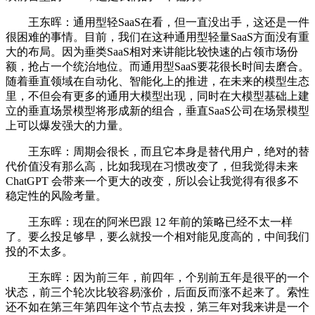
王东晖：通用型轻SaaS在看，但一直没出手，这还是一件
很困难的事情。目前，我们在这种通用型轻量SaaS方面没有重
大的布局。因为垂类SaaS相对来讲能比较快速的占领市场份
额，抢占一个统治地位。而通用型SaaS要花很长时间去磨合。
随着垂直领域在自动化、智能化上的推进，在未来的模型生态
里，不但会有更多的通用大模型出现，同时在大模型基础上建
立的垂直场景模型将形成新的组合，垂直SaaS公司在场景模型
上可以爆发强大的力量。
王东晖：周期会很长，而且它本身是替代用户，绝对的替
代价值没有那么高，比如我现在习惯改变了，但我觉得未来
ChatGPT 会带来一个更大的改变，所以会让我觉得有很多不
稳定性的风险考量。
王东晖：现在的阿米巴跟 12 年前的策略已经不太一样
了。要么投足够早，要么就投一个相对能见度高的，中间我们
投的不太多。
王东晖：因为前三年，前四年，个别前五年是很平的一个
状态，前三个轮次比较容易涨价，后面反而涨不起来了。索性
还不如在第三年第四年这个节点去投，第三年对我来讲是一个