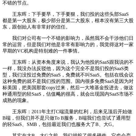
不错的节点。
王东晖：下手要早，下手要狠，我们投的这些头部SaaS
都是第一大股东，极少部分是第二大股东，根本没有第三大股
东，跟创始人有非常好的信任。
我们对公司有一个不错的影响力，虽然我不会干涉他们日
常的运营，但是我们对他是非常有影响力的，我觉得这对一家
早期的VC机构是特别难的一件事情。
王东晖：从资本角度来说，我认为他投的SaaS跟我说的不
一样，我没办法反驳他，因为这个完全不是我们投的SaaS类
型，我们没投过免费的SaaS，免费就不叫SaaS。包括在线会议
这种免费的就不是我们投的范围。国内很多免费SaaS是因为对
标美国，把美国那套copy过来，然后一大堆基金投进去，做这
种通用型的轻SaaS，估值飚的很高，就会出现国内SaaS市场不
成熟的现象。
王东晖：2011年主打C端流量的红利，后来见顶后开始做
B端，但我们并不是只做To B服务，B端我们也尝试了通用型
的轻SaaS、SMB，包括最近我们也服务大了B、大G。
其实在大B、大G之前，我们就投了很多硬件，它也会产