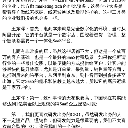
近投了精鲲科技。还有一些我们内部不叫SaaS，但属于SaaS类
的企业，比方做 marketing tech 的也比较多，这类企业大多是
帮着客户做线索挖掘、线索转换以及后期维护的。这些工具类
的企业我们投的也会多一些。
王东晖：首先，电商本来就是完全数字化的环境，当时从
阿里开始，它的平台就是一个数字店，围绕着进货、管理，整
个链条都需要一个一体化SaaS平台。
电商有非常多的店，虽然这些店都不大，但这是一个成百
万的客户基础，也是一个最好的SaaS付费场景，如果你把所谓
行业的一些最佳实践，以最便捷的方式提供给客户，让客户能
够最快的提升效率，尤其是订单量、采购量，销售量等方面，
包括到后来的跨平台，从阿里到京东、到抖音再到拼多多甚至
出海，它对SaaS的需求和依赖会越来越大，所以它的底层逻辑
是千家万户的。
王东晖：第一，这件事情的天花板要高，中国现在其实能
够达到1亿美金以上规模的纯SaaS企业屈指可数;
第二，我们更喜欢研发出身的CEO，虽然研发出身的人
不一定懂产品、懂销售，但研发能力是很重要的，我们不太喜
欢前台型的CEO，这是我们的一个偏好。