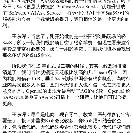
b端 SaaS 能收费，可以说这是我们的一个相信或者赌注。时至
今日，SaaS更是从传统的 “Software As a Service”认知升级成
了“Software + AI As a Service”，在这个过程中垂直SaaS公司的
服务能力会有一个数量级的提升，我们相信这是一个更大的红
利。
王东晖：当然了，刚开始做的是一些围绕吃喝玩乐的轻
SaaS，所以一期我们投的项目交了很多学费，但现在看来这个
学费是非常有必要的，没有一期的学费，二期我们也不会投出
那么多优秀的SaaS企业。
所以我们在15 年正式投二期的时候，其实已经想得非常
清楚了，我们当时就锁定天花板比较高的几个SaaS 行业，因
为我们相信在To B，垂直SaaS领域中国会有很多机会。当时行
业内其实很多人不信，直到今天很多人也不信。现在来看更大
意义的是，Open AI的出现无疑启动了AGI的飞轮。Open AI 给
SAAS尤其是垂直SAAS公司插上一个翅膀，让他们可以飞得
更高。
王东晖：最早是电商，现在零售、教育、医药很多行业都
覆盖了，接下来垂类SaaS会比较多，像SaaS跟AI结合的企
业，包括低代码、无代码这类企业都会比较多，低代码我们最