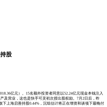
善持股
36亿元）。15名额外投资者同意以52.24亿元现金本钱注入
关资产及营业，这也是快手可灵初次授出股权励。7月2日后，昨
旗下上海启善持股0.44%，沉组估计将正在增资和谈项下最晚付