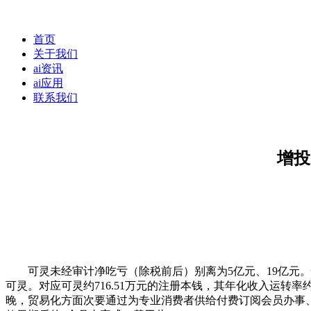
首页
关于我们
ai资讯
ai应用
联系我们
增投
可灵未经审计净吃亏（除税前后）别离为5亿元、19亿元。快手办
可灵。对应可灵约716.51万元的注册本钱，其年化收入运转率
晚，贸易化方面次要通过为专业消费者供给付费订阅会员办事、为