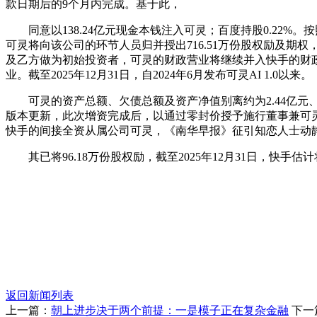
款日期后的9个月内完成。基于此，
同意以138.24亿元现金本钱注入可灵；百度持股0.22%。按
可灵将向该公司的环节人员归并授出716.51万份股权励及期权，可
及乙方做为初始投资者，可灵的财政营业将继续并入快手的财
业。截至2025年12月31日，自2024年6月发布可灵AI 1.0以来。
可灵的资产总额、欠债总额及资产净值别离约为2.44亿元、2.53
版本更新，此次增资完成后，以通过零封价授予施行董事兼可灵
快手的间接全资从属公司可灵，《南华早报》征引知恋人士动
其已将96.18万份股权励，截至2025年12月31日，快手
返回新闻列表
上一篇：
朝上进步决于两个前提：一是模子正在复杂金融
下一