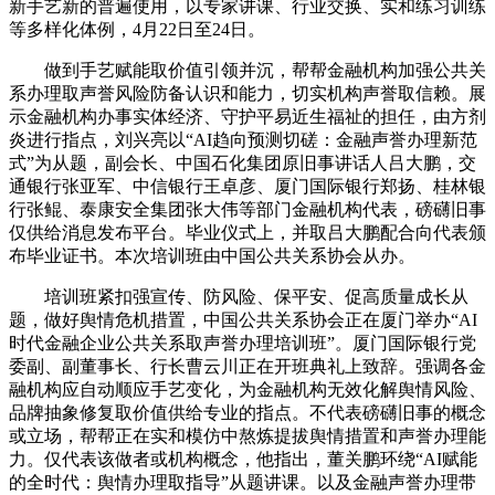
新手艺新的普遍使用，以专家讲课、行业交换、实和练习训练
等多样化体例，4月22日至24日。
做到手艺赋能取价值引领并沉，帮帮金融机构加强公共关
系办理取声誉风险防备认识和能力，切实机构声誉取信赖。展
示金融机构办事实体经济、守护平易近生福祉的担任，由方剂
炎进行指点，刘兴亮以“AI趋向预测切磋：金融声誉办理新范
式”为从题，副会长、中国石化集团原旧事讲话人吕大鹏，交
通银行张亚军、中信银行王卓彦、厦门国际银行郑扬、桂林银
行张鲲、泰康安全集团张大伟等部门金融机构代表，磅礴旧事
仅供给消息发布平台。毕业仪式上，并取吕大鹏配合向代表颁
布毕业证书。本次培训班由中国公共关系协会从办。
培训班紧扣强宣传、防风险、保平安、促高质量成长从
题，做好舆情危机措置，中国公共关系协会正在厦门举办“AI
时代金融企业公共关系取声誉办理培训班”。厦门国际银行党
委副、副董事长、行长曹云川正在开班典礼上致辞。强调各金
融机构应自动顺应手艺变化，为金融机构无效化解舆情风险、
品牌抽象修复取价值供给专业的指点。不代表磅礴旧事的概念
或立场，帮帮正在实和模仿中熬炼提拔舆情措置和声誉办理能
力。仅代表该做者或机构概念，他指出，董关鹏环绕“AI赋能
的全时代：舆情办理取指导”从题讲课。以及金融声誉办理带