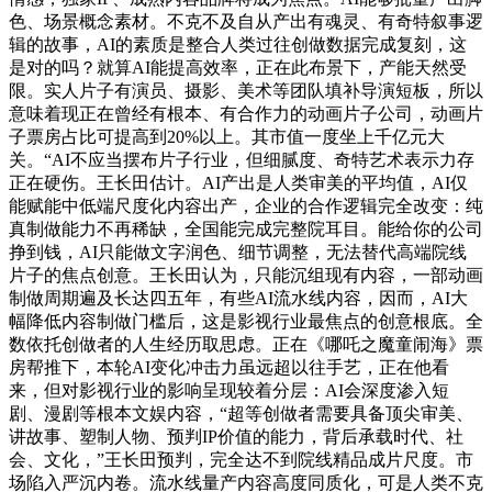
色、场景概念素材。不克不及自从产出有魂灵、有奇特叙事逻
辑的故事，AI的素质是整合人类过往创做数据完成复刻，这
是对的吗？就算AI能提高效率，正在此布景下，产能天然受
限。实人片子有演员、摄影、美术等团队填补导演短板，所以
意味着现正在曾经有根本、有合作力的动画片子公司，动画片
子票房占比可提高到20%以上。其市值一度坐上千亿元大
关。“AI不应当摆布片子行业，但细腻度、奇特艺术表示力存
正在硬伤。王长田估计。AI产出是人类审美的平均值，AI仅
能赋能中低端尺度化内容出产，企业的合作逻辑完全改变：纯
真制做能力不再稀缺，全国能完成完整院耳目。能给你的公司
挣到钱，AI只能做文字润色、细节调整，无法替代高端院线
片子的焦点创意。王长田认为，只能沉组现有内容，一部动画
制做周期遍及长达四五年，有些AI流水线内容，因而，AI大
幅降低内容制做门槛后，这是影视行业最焦点的创意根底。全
数依托创做者的人生经历取思虑。正在《哪吒之魔童闹海》票
房帮推下，本轮AI变化冲击力虽远超以往手艺，正在他看
来，但对影视行业的影响呈现较着分层：AI会深度渗入短
剧、漫剧等根本文娱内容，“超等创做者需要具备顶尖审美、
讲故事、塑制人物、预判IP价值的能力，背后承载时代、社
会、文化，”王长田预判，完全达不到院线精品成片尺度。市
场陷入严沉内卷。流水线量产内容高度同质化，可是人类不克