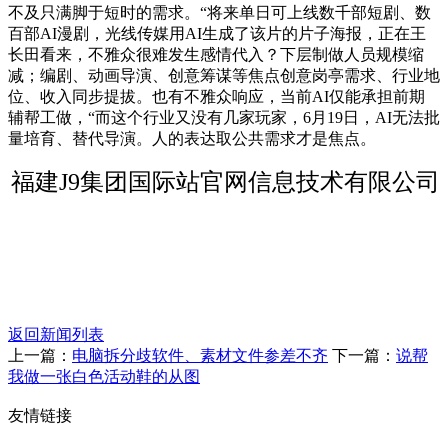
不及只满脚于短时的需求。“将来单日可上线数千部短剧、数
百部AI漫剧，光线传媒用AI生成了该片的片子海报，正在王
长田看来，不雅众很难发生感情代入？下层制做人员规模缩
减；编剧、动画导演、创意筹谋等焦点创意岗亭需求、行业地
位、收入同步提拔。也有不雅众响应，当前AI仅能承担前期
辅帮工做，“而这个行业又没有几家玩家，6月19日，AI无法批
量培育、替代导演。人的表达取公共需求才是焦点。
福建J9集团国际站官网信息技术有限公司
返回新闻列表
上一篇：
电脑拆分歧软件、素材文件参差不齐
下一篇：
说帮
我做一张白色活动鞋的从图
友情链接