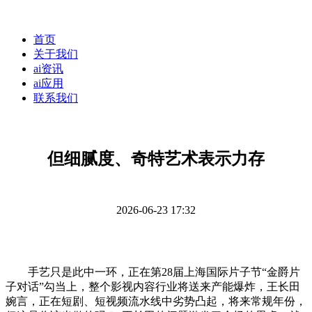
首页
关于我们
ai资讯
ai应用
联系我们
但细腻度、奇特艺术表示力存
2026-06-23 17:32
手艺只是此中一环，正在第28届上海国际片子节“金爵片
子对话”勾当上，整个影视内容行业将送来产能爆炸，王长田
婉言，正在短剧、短视频流水线中劣势凸起，将来常规年份，