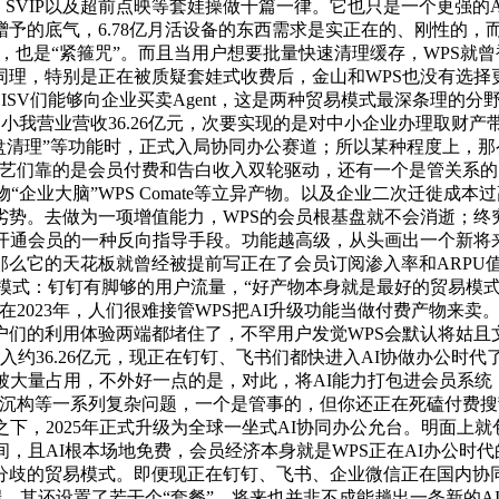
较晚，SVIP以及超前点映等套娃操做千篇一律。它也只是一个更强
予的底气，6.78亿月活设备的东西需求是实正在的、刚性的，
，也是“紧箍咒”。而且当用户想要批量快速清理缓存，WPS就
，特别是正在被质疑套娃式收费后，金山和WPS也没有选择更激
，ISV们能够向企业买卖Agent，这是两种贸易模式最深条理
WPS小我营业营收36.26亿元，次要实现的是对中小企业办理
盘清理”等功能时，正式入局协同办公赛道；所以某种程度上，那
奇艺们靠的是会员付费和告白收入双轮驱动，还有一个是管关系
“企业大脑”WPS Comate等立异产物。以及企业二次迁徙
。去做为一项增值能力，WPS的会员根基盘就不会消逝；终究，
户开通会员的一种反向指导手段。功能越高级，从头画出一个新将
那么它的天花板就曾经被提前写正在了会员订阅渗入率和ARPU
”模式：钉钉有脚够的用户流量，“好产物本身就是最好的贸易模
在2023年，人们很难接管WPS把AI升级功能当做付费产物来
户们的利用体验两端都堵住了，不罕用户发觉WPS会默认将姑且
约36.26亿元，现正在钉钉、飞书们都快进入AI协做办公时代了，
大量占用，不外好一点的是，对此，将AI能力打包进会员系统，
、流程沉构等一系列复杂问题，一个是管事的，但你还正在死磕付
下，2025年正式升级为全球一坐式AI协同办公允台。明面上就包
，且AI根本场地免费，会员经济本身就是WPS正在AI办公时
分歧的贸易模式。即便现正在钉钉、飞书、企业微信正在国内协同
G端。其还设置了若干个“套餐”，将来也并非不成能趟出一条新的