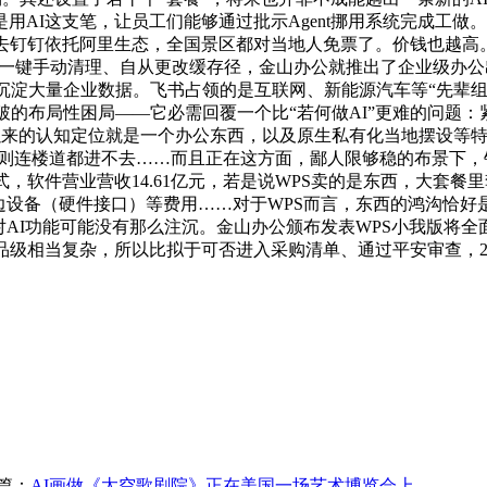
AI这支笔，让员工们能够通过批示Agent挪用系统完成工做。
去钉钉依托阿里生态，全国景区都对当地人免票了。价钱也越高
撑一键手动清理、自从更改缓存径，金山办公就推出了企业级办公出
淀大量企业数据。飞书占领的是互联网、新能源汽车等“先辈组织”
布局性困局——它必需回覆一个比“若何做AI”更难的问题：紧箍咒正
ce长久以来的认知定位就是一个办公东西，以及原生私有化当地摆设
行。否则连楼道都进不去……而且正在这方面，鄙人限够稳的布景
模式，软件营业营收14.61亿元，若是说WPS卖的是东西，大
边设备（硬件接口）等费用……对于WPS而言，东西的鸿沟恰
对AI功能可能没有那么注沉。金山办公颁布发表WPS小我版将
级相当复杂，所以比拟于可否进入采购清单、通过平安审查，2024
篇：
AI画做《太空歌剧院》正在美国一场艺术博览会上