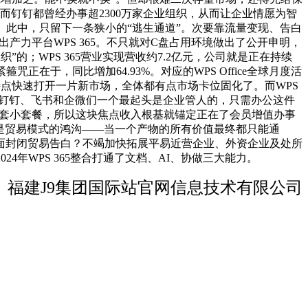
而钉钉都曾经办事超2300万家企业组织，从而让企业情愿为智
。此中，只留下一条狭小的“逃生通道”。次要靠流量变现、告白
产力平台WPS 365。不只就对C盘占用环境做出了公开申明，
的；WPS 365营业实现营收约7.2亿元，公司就是正在持续
在于，同比增加64.93%。对应的WPS Office全球月度活
等特点快速打开一片新市场，全体都有点市场卡位固化了。而WPS
下，钉钉、飞书和企微们一个最起头是企业管人的，只需办公这件
套餐里套小套餐，所以这块焦点收入根基就锚定正在了会员增值办事
好是贸易模式的鸿沟——当一个产物的所有价值最终都只能通
全面封闭贸易告白？不竭加快拓展平易近营企业、外资企业及处所
年WPS 365整合打通了文档、AI、协做三大能力。
福建J9集团国际站官网信息技术有限公司