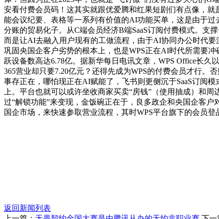
安看付费会员码！这其实就跟优爱腾和红果短剧们有点像，就是用
能会议纪要、表格等一系列有价值的AI功能买单，这是由于过
分账的贸易化子。从C端会员经济B端SaaS订阅付费模式。支
而是让AI去融入用户现有的工做流程，由于AI协同办公时代要沉
巩固央国企客户劣势的根本上，也是WPS正在AI时代所需要冲破的
跃设备数高达6.78亿。据新华每日电讯文章，WPS Offi
365营业却只要7.20亿元？还得先成为WPS的付费会员才
事存正在，哪怕现正在AI赋能了，飞书则更侧沉于SaaS订阅
上。平台也就可以或许坐收商家买卖“房钱”（使用抽成）和周
过“解锁功能”来变现，金饭碗正在于，良多政企和央国企客户
国企市场，来快速参取营业流程，其时WPS平台旗下的会员登品
返回新闻列表
上一篇：
无畏契约全国大赛是由腾讯从办的无约非职业赛
下一