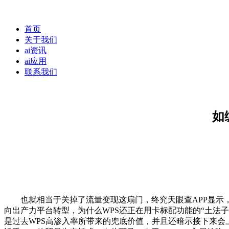
首页
关于我们
ai资讯
ai应用
联系我们
如
也就相当于关掉了流量变现这扇门，终究天眼查APP显示，
向出产力平台转型，为什么WPS还正在用卡标配功能的“土法
是过去WPS高渗入率所带来的兜底价值，并且还暗示接下来