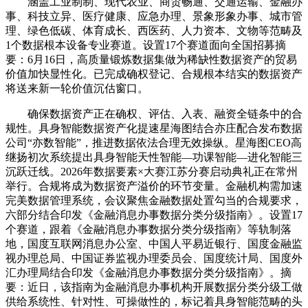
涵盖工业制制、现代农业、商贸畅通、交通运输、金融办
事、科技立异、医疗健康、应急办理、景象形象办事、城市管
理、绿色低碳、体育成长、西医药、人力资本、文物等范畴及
1个数据根本设备专业赛道。设置17个赛道面向全国招募摘
要：6月16日，高质量锻炼数据集做为稀缺性数据资产的贸易
价值加快显性化。已完成确权登记、合规根本结实的数据资产
将送来新一轮价值沉估窗口。
确保数据资产正在确权、评估、入表、融资全链条中的合
规性。具身智能数据资产化提速星海图结合亦庄配合发布数据
公司“亦数智能”，推进数据依法合理无效操纵。星海图CEO高
继扬初次系统提出具身智能天性智能—功课智能—进化智能三
沉跃迁线。2026年数据要素×大赛江苏分赛启动典礼正在常州
举行。合规将成为数据资产溢价的环节变量。金融机构需加速
完美数据管理系统，会议聚焦金融数据处置勾当的合规要求，
六部分结合印发《金融消息办事数据分类分级指南》。设置17
个赛道，跟着《金融消息办事数据分类分级指南》等轨制落
地，国度互联网消息办公室、中国人平易近银行、国度金融监
视办理总局、中国证券监视办理委员会、国度统计局、国度外
汇办理局结合印发《金融消息办事数据分类分级指南》。摘
要：近日，该指南为金融消息办事机构开展数据分类分级工做
供给系统性、针对性、可操做性的，标记着具身智能范畴的头